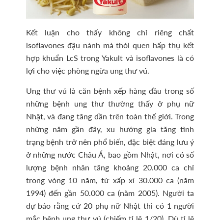
Kết luận cho thấy không chỉ riêng chất
isoflavones đậu nành mà thói quen hấp thụ kết
hợp khuẩn LcS trong Yakult và isoflavones là có
lợi cho việc phòng ngừa ung thư vú.
Ung thư vú là căn bệnh xếp hàng đầu trong số
những bệnh ung thư thường thấy ở phụ nữ
Nhật, và đang tăng dần trên toàn thế giới. Trong
những năm gần đây, xu hướng gia tăng tình
trạng bệnh trở nên phổ biến, đặc biệt đáng lưu ý
ở những nước Châu Á, bao gồm Nhật, nơi có số
lượng bệnh nhân tăng khoảng 20.000 ca chỉ
trong vòng 10 năm, từ xấp xỉ 30.000 ca (năm
1994) đến gần 50.000 ca (năm 2005). Người ta
dự báo rằng cứ 20 phụ nữ Nhật thì có 1 người
mắc bệnh ung thư vú (chiếm tỉ lệ 1/20). Dù tỉ lệ