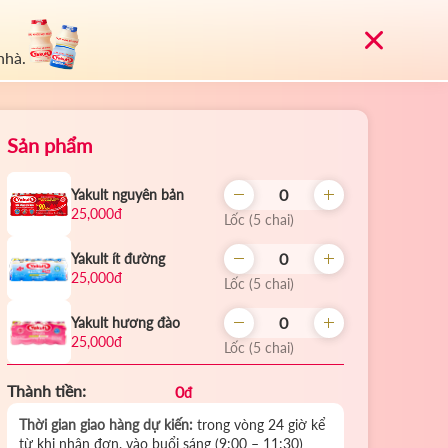
MUA YAKULT
ngày?
nhà.
Sản phẩm
Yakult nguyên bản
25,000đ
Lốc (5 chai)
Yakult ít đường
25,000đ
Lốc (5 chai)
Yakult hương đào
25,000đ
Lốc (5 chai)
Thành tiền:
0
đ
Đặt hàng trực tuyến
Thời gian giao hàng dự kiến:
trong vòng 24 giờ kể
từ khi nhận đơn, vào buổi sáng (9:00 – 11:30)