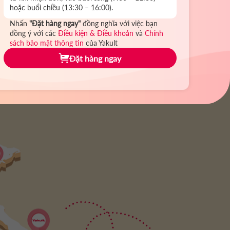
hoặc buổi chiều (13:30 – 16:00).
Đặt hàng trực tuyến và nhận sản phẩm được giao đến
Nhấn
"Đặt hàng ngay"
đồng nghĩa với việc bạn
tận nhà bởi các chị Yakult Lady.
đồng ý với các
Điều kiện & Điều khoản
và
Chính
sách bảo mật thông tin
của Yakult
Đặt hàng trực tuyến
Đặt hàng ngay