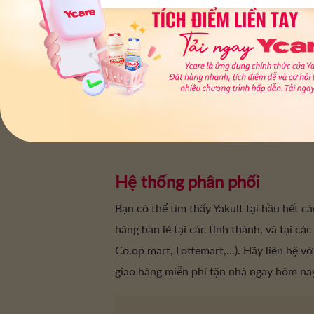
Hệ thống phân phối
Bạn có thể tìm thấy Yakult tại hầu hết cá
hàng bán lẻ tại các tỉnh thành, và tại các 
Co.op mart, Lottemart,…). Hãy liên hệ v
giao hàng miễn phí tận nhà ngay hôm na