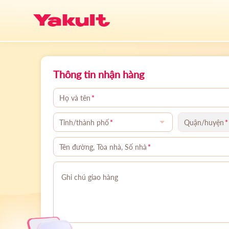
CÔNG TY YAKULT
Làm 
Thông tin nhận hàng
Yakult Lady
Họ và tên
*
Hệ thống giao hàng truyền thống 
Tỉnh/thành phố
*
Quận/huyện
*
thành cả nước. Ngoài trao sữa đ
chị Yakult Lady còn hỗ trợ tư vấ
Tên đường, Tòa nhà, Số nhà
*
phẩm và chăm sóc sức khỏe đườn
1900.989.887