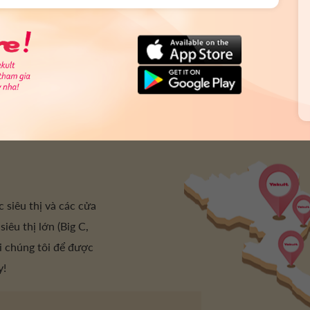
c siêu thị và các cửa
siêu thị lớn (Big C,
ới chúng tôi để được
y!